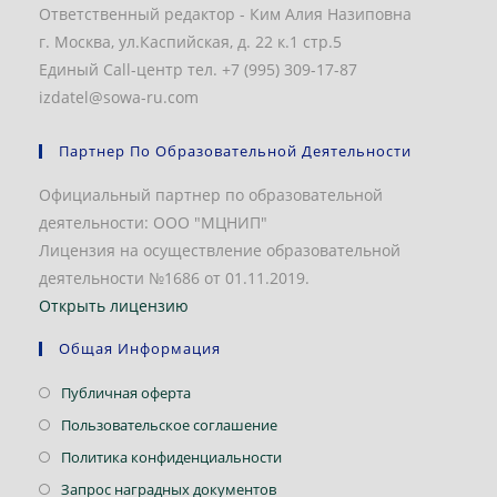
Ответственный редактор - Ким Алия Назиповна
г. Москва, ул.Каспийская, д. 22 к.1 стр.5
Единый Call-центр тел. +7 (995) 309-17-87
izdatel@sowa-ru.com
Партнер По Образовательной Деятельности
Официальный партнер по образовательной
деятельности: ООО "МЦНИП"
Лицензия на осуществление образовательной
деятельности №1686 от 01.11.2019.
Открыть лицензию
Общая Информация
Откроется
Публичная оферта
в
Откроется
Пользовательское соглашение
новой
в
Откроется
Политика конфиденциальности
вкладке
новой
в
Откроется
Запрос наградных документов