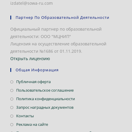
izdatel@sowa-ru.com
Партнер По Образовательной Деятельности
Официальный партнер по образовательной
деятельности: ООО "МЦНИП"
Лицензия на осуществление образовательной
деятельности №1686 от 01.11.2019.
Открыть лицензию
Общая Информация
Откроется
Публичная оферта
в
Откроется
Пользовательское соглашение
новой
в
Откроется
Политика конфиденциальности
вкладке
новой
в
Откроется
Запрос наградных документов
вкладке
новой
в
Откроется
Контакты
вкладке
новой
в
Откроется
Реклама на сайте
вкладке
новой
в