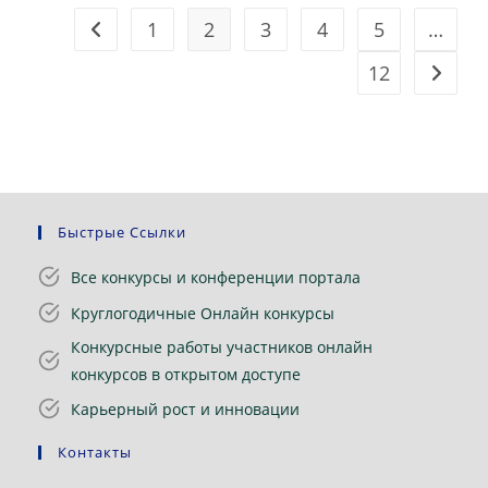
1
2
3
4
5
…
Перейти на предыдущую страницу
12
Перейт
Быстрые Ссылки
Все конкурсы и конференции портала
Круглогодичные Онлайн конкурсы
Конкурсные работы участников онлайн
конкурсов в открытом доступе
Карьерный рост и инновации
Контакты