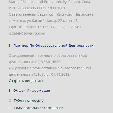
Stars of Science and Education, РусАльянс Сова
ИНН 7708823050 КПП 770801001
Ответственный редактор - Ким Алия Назиповна
г. Москва, ул.Каспийская, д. 22 к.1 стр.5
Единый Call-центр тел. +7 (995) 309-17-87
izdatel@sowa-ru.com
Партнер По Образовательной Деятельности
Официальный партнер по образовательной
деятельности: ООО "МЦНИП"
Лицензия на осуществление образовательной
деятельности №1686 от 01.11.2019.
Открыть лицензию
Общая Информация
Откроется
Публичная оферта
в
Откроется
Пользовательское соглашение
новой