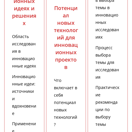
ионных
ь выбора
Потенци
идеях и
темы в
ал
решения
инновацио
новых
х
нных
технолог
исследован
Область
ий для
иях
исследован
инновац
Процесс
ия в
ионных
выбора
инновацио
проекто
темы для
нные идеях
в
исследован
Инновацио
ия
Что
нные идеи:
Практическ
включает в
источники
ие
себя
и
рекоменда
потенциал
вдохновени
ции по
новых
е
выбору
технологий
Применени
темы
?
е