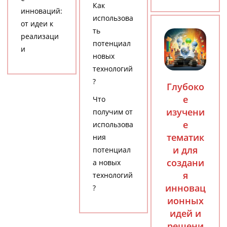
Как
инноваций:
использова
от идеи к
ть
реализаци
потенциал
и
новых
технологий
?
Глубоко
е
Что
изучени
получим от
е
использова
тематик
ния
и для
потенциал
создани
а новых
я
технологий
инновац
?
ионных
идей и
решени