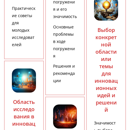
погружени
Практическ
я и его
ие советы
значимость
для
Основные
Выбор
молодых
проблемы
конкрет
исследоват
в ходе
ной
елей
погружени
области
я
или
темы
Решения и
для
рекоменда
инновац
ции
ионных
идей и
Область
решени
исследо
й
вания в
инновац
Значимост