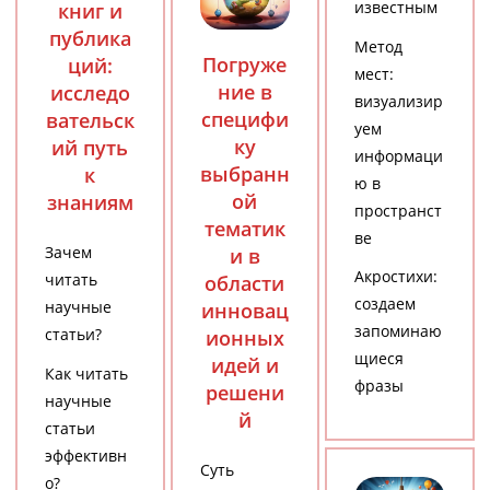
известным
книг и
публика
Метод
Погруже
ций:
мест:
ние в
исследо
визуализир
специфи
вательск
уем
ку
ий путь
информаци
выбранн
к
ю в
ой
знаниям
пространст
тематик
ве
Зачем
и в
Акростихи:
читать
области
создаем
научные
инновац
запоминаю
статьи?
ионных
щиеся
идей и
Как читать
фразы
решени
научные
й
статьи
эффективн
Суть
о?