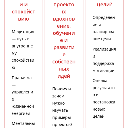
и и
проекто
цели?
спокойст
в:
Определен
вию
вдохнов
ие и
ение,
Медитация
планирова
обучени
— путь к
ние цели
е и
внутренне
развити
Реализация
му
е
и
спокойстви
собствен
поддержка
ю
ных
мотивации
идей
Пранаяма
Оценка
—
результато
Почему и
управлени
в и
зачем
е
постановка
нужно
жизненной
новых
изучать
энергией
целей
примеры
Ментальны
проектов?