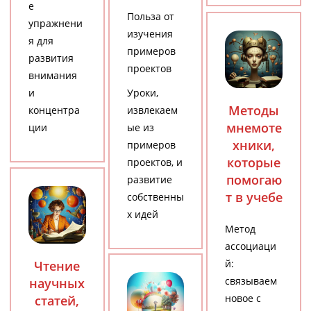
е
Польза от
упражнени
изучения
я для
примеров
развития
проектов
внимания
и
Уроки,
Методы
концентра
извлекаем
мнемоте
ции
ые из
хники,
примеров
которые
проектов, и
помогаю
развитие
т в учебе
собственны
х идей
Метод
ассоциаци
й:
Чтение
связываем
научных
новое с
статей,