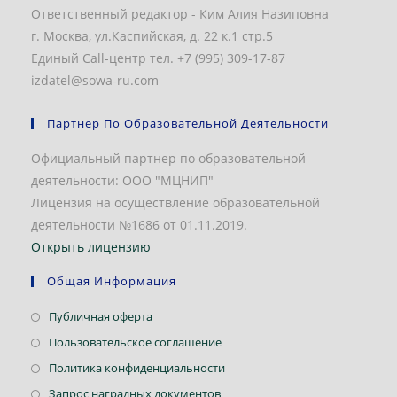
Ответственный редактор - Ким Алия Назиповна
г. Москва, ул.Каспийская, д. 22 к.1 стр.5
Единый Call-центр тел. +7 (995) 309-17-87
izdatel@sowa-ru.com
Партнер По Образовательной Деятельности
Официальный партнер по образовательной
деятельности: ООО "МЦНИП"
Лицензия на осуществление образовательной
деятельности №1686 от 01.11.2019.
Открыть лицензию
Общая Информация
Откроется
Публичная оферта
в
Откроется
Пользовательское соглашение
новой
в
Откроется
Политика конфиденциальности
вкладке
новой
в
Откроется
Запрос наградных документов