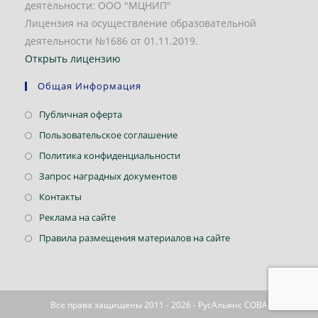
деятельности: ООО "МЦНИП"
Лицензия на осуществление образовательной
деятельности №1686 от 01.11.2019.
Открыть лицензию
Общая Информация
Откроется
Публичная оферта
в
Откроется
Пользовательское соглашение
новой
в
Откроется
Политика конфиденциальности
вкладке
новой
в
Откроется
Запрос наградных документов
вкладке
новой
в
Откроется
Контакты
вкладке
новой
в
Откроется
Реклама на сайте
вкладке
новой
в
Откроется
Правила размещения материалов на сайте
вкладке
новой
в
вкладке
новой
вкладке
Все права защищены 2011 - 2026 - РусАльянс СОВА