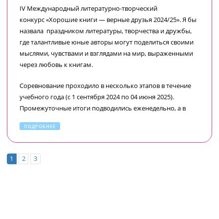
IV Международный литературно-творческий
конкурс «Хорошие книги — верные друзья 2024/25». Я бы
назвала праздником литературы, творчества и дружбы,
где талантливые юные авторы могут поделиться своими
мыслями, чувствами и взглядами на мир, выраженными
через любовь к книгам.
Соревнование проходило в несколько этапов в течение
учебного года (с 1 сентября 2024 по 04 июня 2025).
Промежуточные итоги подводились еженедельно, а в
финале могли участвовать только победители
ПОДРОБНЕЕ
промежуточных состязаний. Конкурс даёт возможность
проявить себя детям в разнообразных направлениях
разных возрастов. Уровень конкурса растёт с каждым
1
2
3
годом, а правила понятны и прозрачны. Организаторы
всё делают профессионально и в сроки! Спасибо
организаторам за удивительный конкурс, за возможность
развития и совершенствования.