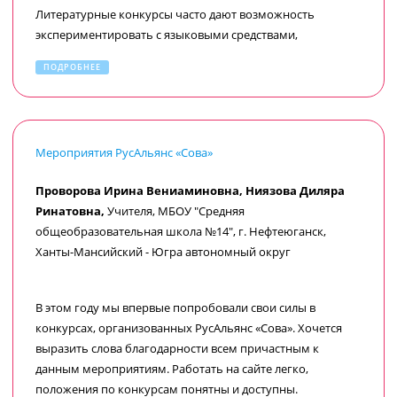
Литературные конкурсы часто дают возможность
экспериментировать с языковыми средствами,
стилистическими приёмами, что развивает
ПОДРОБНЕЕ
выразительность и оригинальность.
Влияние участия на восприятие литературы и
дружбы с книгами
заключается в том, что такие
Мероприятия РусАльянс «Сова»
мероприятия помогают вернуть интерес к классической и
современной литературе. Часто конкурсы включают не
Проворова Ирина Вениаминовна, Ниязова Диляра
только анализ произведений, но и их обсуждение, что
Ринатовна,
Учителя, МБОУ "Средняя
способствует развитию умения вести дискуссии, уважать
общеобразовательная школа №14", г. Нефтеюганск,
мнения других и самостоятельно формировать суждения.
Ханты-Мансийский - Югра автономный округ
Также участие в конкурсах помогает развить уверенность
в своих силах, поскольку победа в них — результат
усердной работы и систематических усилий. Это может
В этом году мы впервые попробовали свои силы в
стать значимым этапом в формировании внутренней
конкурсах, организованных РусАльянс «Сова». Хочется
мотивации для дальнейшего обучения и личностного
выразить слова благодарности всем причастным к
роста.
данным мероприятиям. Работать на сайте легко,
положения по конкурсам понятны и доступны.