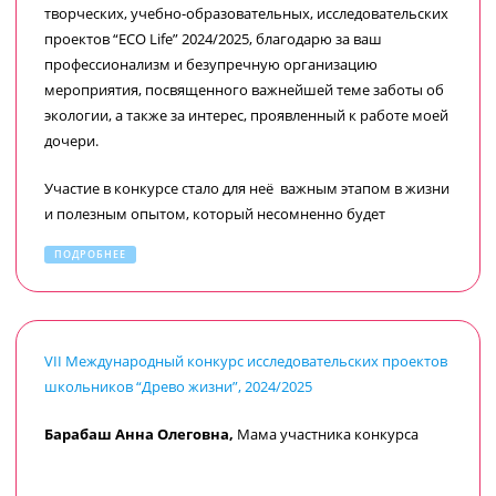
творческих, учебно-образовательных, исследовательских
проектов “ECO Life” 2024/2025, благодарю за ваш
профессионализм и безупречную организацию
мероприятия, посвященного важнейшей теме заботы об
экологии, а также за интерес, проявленный к работе моей
дочери.
Участие в конкурсе стало для неё
важным этапом в жизни
и полезным опытом, который несомненно будет
вдохновлять на новые научные исследования.
ПОДРОБНЕЕ
Желаю новых интересных проектов и успехов в
формировании эко-осознанности у подрастающего
поколения.
VII Международный конкурс исследовательских проектов
школьников “Древо жизни”, 2024/2025
Барабаш Анна Олеговна,
Мама участника конкурса