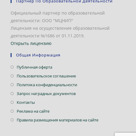
Партнер По Образовательной Деятельности
Официальный партнер по образовательной
деятельности: ООО "МЦНИП"
Лицензия на осуществление образовательной
деятельности №1686 от 01.11.2019.
Открыть лицензию
Общая Информация
Откроется
Публичная оферта
в
Откроется
Пользовательское соглашение
новой
в
Откроется
Политика конфиденциальности
вкладке
новой
в
Откроется
Запрос наградных документов
вкладке
новой
в
Откроется
Контакты
вкладке
новой
в
Откроется
Реклама на сайте
вкладке
новой
в
Откроется
Правила размещения материалов на сайте
вкладке
новой
в
вкладке
новой