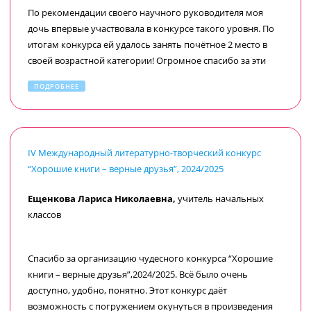
По рекомендации своего научного руководителя моя
дочь впервые участвовала в конкурсе такого уровня. По
итогам конкурса ей удалось занять почётное 2 место в
своей возрастной категории! Огромное спасибо за эти
непередаваемые эмоции! Конечно, каждый участник
ПОДРОБНЕЕ
вкладывает много сил в свою работу и надеется на
высокую оценку. Нам очень повезло!
Хочется написать несколько слов для тех, кто, как и мы,
IV Международный литературно-творческий конкурс
впервые будет участвовать в подобном конкурсе и ищет
“Хорошие книги – верные друзья”, 2024/2025
хоть какую-то информацию. Мы сразу при оформлении
заявки на участие оплатили получение диплома по
Ещенкова Лариса Николаевна,
учитель начальных
электронной почте. Как и было обещано, работу приняли
классов
к участию уже на следующий день, о чем прислали
подтверждение по электронной почте. Промежуточный
результат мы узнали не сразу, а спустя недели 2 или чуть
Спасибо за организацию чудесного конкурса “Хорошие
позже. Всю исчерпывающую информацию на каждом
книги – верные друзья”,2024/2025. Всё было очень
последующем этапе организаторы высылали по
доступно, удобно, понятно. Этот конкурс даёт
электронной почте и каждый раз, когда мы уже
возможность с погружением окунуться в произведения