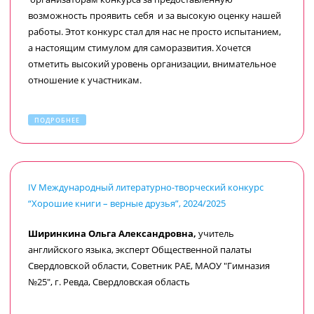
возможность проявить себя и за высокую оценку нашей
работы. Этот конкурс стал для нас не просто испытанием,
а настоящим стимулом для саморазвития. Хочется
отметить высокий уровень организации, внимательное
отношение к участникам.
Желаем организаторам дальнейших успехов в их
ПОДРОБНЕЕ
деятельности. Уверена, что благодаря вашим усилиям,
многие талантливые люди смогут реализовать свой
потенциал.
IV Международный литературно-творческий конкурс
“Хорошие книги – верные друзья”, 2024/2025
Ширинкина Ольга Александровна,
учитель
английского языка, эксперт Общественной палаты
Свердловской области, Советник РАЕ, МАОУ "Гимназия
№25", г. Ревда, Свердловская область