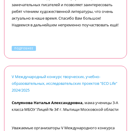
переставали надеяться, мы получали заветное письмо!
замечательных писателей и позволяет заинтересовать
После публикации итогового отчёта на сайте конкурса
ребят чтением художественной литературы, что очень
нам было предложено дослать некоторые документы для
актуально в наше время. Спасибо Вам большое!
включения информации об участнике в Государственный
Надеемся в дальнейшем непременно поучаствовать ещё!
ресурс о лицах, проявивших выдающиеся способности.
Уже скоро мы должны увидеть эту информацию на
Госуслугах.
ПОДРОБНЕЕ
Всем участникам желаем удачи, а организаторам –
побольше интересных проектов. Спасибо за
предоставленную возможность детям проявить себя, а
родителям испытать гордость за своего ребёнка!
V Международный конкурс творческих, учебно-
образовательных, исследовательских проектов "ECO Life"
2024/2025
Солуянова Наталья Александровна,
мама ученицы 3-А
класса МБОУ ‘Лицей № 34’ г. Мытищи Московской области
Уважаемые организаторы
V Международного конкурса