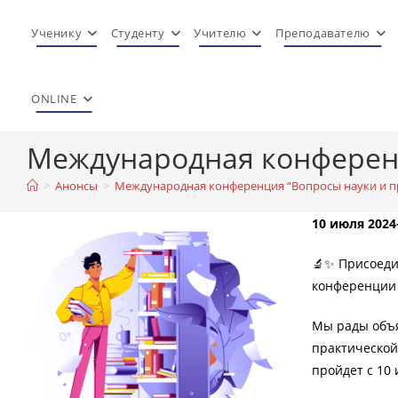
Перейти
к
Ученику
Студенту
Учителю
Преподавателю
содержимому
ONLINE
Международная конференц
>
Анонсы
>
Международная конференция “Вопросы науки и пр
10 июля 2024
🔬✨ Присоеди
конференции “
Мы рады объя
практической
пройдет с 10 