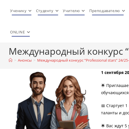
Перейти
к
Ученику
Студенту
Учителю
Преподавателю
содержимому
ONLINE
Международный конкурс “Pr
>
Анонсы
>
Международный конкурс “Professional stars” 24/25
1 сентября 2
🌟 Приглашае
обучающихся
📅 Стартует 1
таланты и до
🌟 Вас ждут 