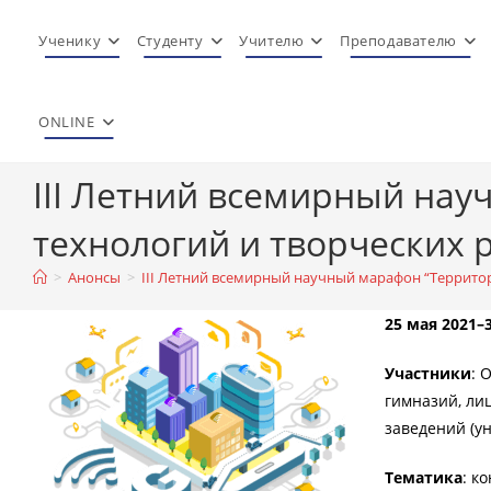
Перейти
к
Ученику
Студенту
Учителю
Преподавателю
содержимому
ONLINE
III Летний всемирный на
технологий и творческих ре
>
Анонсы
>
III Летний всемирный научный марафон “Территори
25 мая 2021–
Участники
: 
гимназий, ли
заведений (ун
Тематика
: к