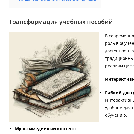
Трансформация учебных пособий
В современно
роль в обуче
доступностью
традиционные
реалиям цифр
Интерактивн
Гибкий досту
Интерактивны
удобном для 
обучению.
Мультимедийный контент: