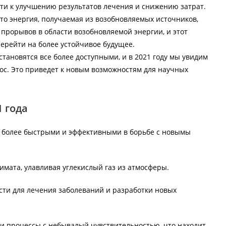
сти к улучшению результатов лечения и снижению затрат.
то энергия, получаемая из возобновляемых источников,
е прорывов в области возобновляемой энергии, и этот
ерейти на более устойчивое будущее.
становятся все более доступными, и в 2021 году мы увидим
с. Это приведет к новым возможностям для научных
 года
 более быстрыми и эффективными в борьбе с новымы
мата, улавливая углекислый газ из атмосферы.
ти для лечения заболеваний и разработки новых
и процессы с небывалый чувствительностью, что находит