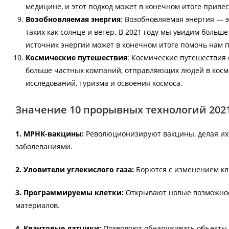
медицине, и этот подход может в конечном итоге приве
Возобновляемая энергия
: Возобновляемая энергия — э
таких как солнце и ветер. В 2021 году мы увидим больш
источник энергии может в конечном итоге помочь нам п
Космические путешествия
: Космические путешествия 
больше частных компаний, отправляющих людей в космо
исследований, туризма и освоения космоса.
Значение 10 прорывных технологий 2021
1. МРНК-вакцины:
Революционизируют вакцины, делая их
заболеваниями.
2. Уловители углекислого газа:
Борются с изменением кли
3. Программируемы клетки:
Открывают новые возможнос
материалов.
4. Квантовые датчики:
Позволяют обнаруживать объекты 