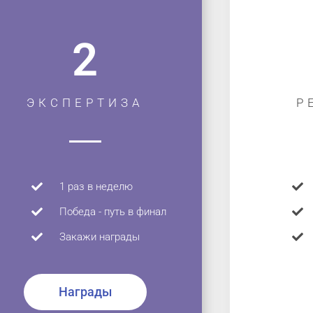
2
ЭКСПЕРТИЗА
Р
1 раз в неделю
Победа - путь в финал
Закажи награды
Награды