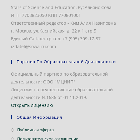
Stars of Science and Education, РусАльянс Сова
ИНН 7708823050 КПП 770801001
Ответственный редактор - Ким Алия Назиповна
г. Москва, ул.Каспийская, д. 22 к.1 стр.5
Единый Call-центр тел. +7 (995) 309-17-87
izdatel@sowa-ru.com
Партнер По Образовательной Деятельности
Официальный партнер по образовательной
деятельности: ООО "МЦНИП"
Лицензия на осуществление образовательной
деятельности №1686 от 01.11.2019.
Открыть лицензию
Общая Информация
Откроется
Публичная оферта
в
Откроется
Пользовательское соглашение