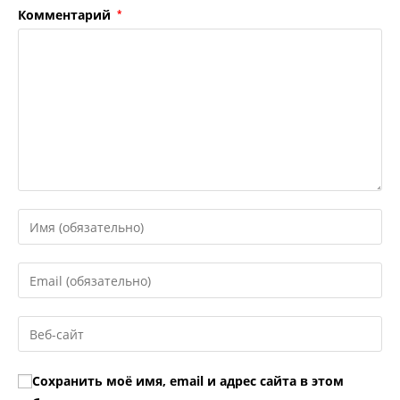
Комментарий
*
Введите
свое
имя
Введите
или
свой
имя
email-
Введите
пользователя,
адрес,
URL
чтобы
чтобы
вашего
прокомментировать
Сохранить моё имя, email и адрес сайта в этом
прокомментировать
веб-