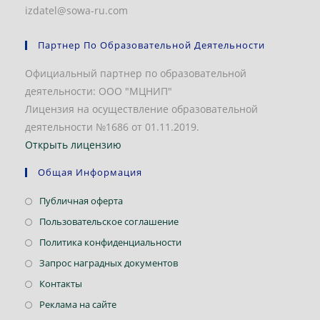
izdatel@sowa-ru.com
Партнер По Образовательной Деятельности
Официальный партнер по образовательной
деятельности: ООО "МЦНИП"
Лицензия на осуществление образовательной
деятельности №1686 от 01.11.2019.
Открыть лицензию
Общая Информация
Откроется
Публичная оферта
в
Откроется
Пользовательское соглашение
новой
в
Откроется
Политика конфиденциальности
вкладке
новой
в
Откроется
Запрос наградных документов
вкладке
новой
в
Откроется
Контакты
вкладке
новой
в
Откроется
Реклама на сайте
вкладке
новой