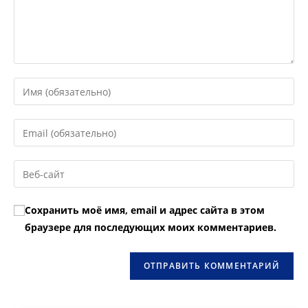
Введите
свое
имя
Введите
или
свой
имя
email-
Введите
пользователя,
адрес,
URL
чтобы
чтобы
вашего
прокомментировать
Сохранить моё имя, email и адрес сайта в этом
прокомментировать
веб-
браузере для последующих моих комментариев.
сайта
(необязательно)