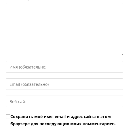
Введите
свое
имя
Введите
или
свой
имя
email-
Введите
пользователя,
адрес,
URL
чтобы
чтобы
вашего
прокомментировать
Сохранить моё имя, email и адрес сайта в этом
прокомментировать
веб-
браузере для последующих моих комментариев.
сайта