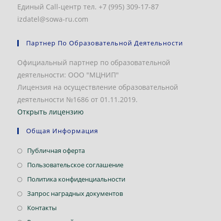
Единый Call-центр тел. +7 (995) 309-17-87
izdatel@sowa-ru.com
Партнер По Образовательной Деятельности
Официальный партнер по образовательной
деятельности: ООО "МЦНИП"
Лицензия на осуществление образовательной
деятельности №1686 от 01.11.2019.
Открыть лицензию
Общая Информация
Откроется
Публичная оферта
в
Откроется
Пользовательское соглашение
новой
в
Откроется
Политика конфиденциальности
вкладке
новой
в
Откроется
Запрос наградных документов
вкладке
новой
в
Откроется
Контакты
вкладке
новой
в