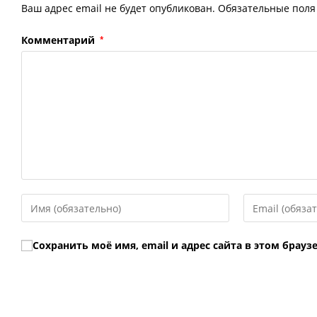
Ваш адрес email не будет опубликован.
Обязательные пол
Комментарий
*
Введите
Введите
свое
свой
имя
email-
Сохранить моё имя, email и адрес сайта в этом бра
или
адрес,
имя
чтобы
пользователя,
прокомментир
чтобы