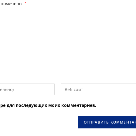
я помечены
*
Введите
URL
вашего
узере для последующих моих комментариев.
веб-
сайта
овать
(необязательно)