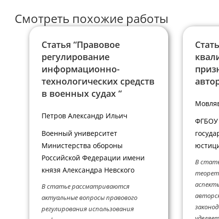
прокомментировать
Смотреть похожие работы
Статья “Правовое
Стать
регулирование
квал
информационно-
приз
технологических средств
автор
в военных судах “
Мовля
Петров Александр Ильич
ФГБОУ 
Военный университет
госуда
Министерства обороны
юстици
Российской Федерации имени
В стат
князя Александра Невского
теорети
аспекты
В статье рассматриваются
авторск
актуальные вопросы правового
законод
регулирования использования
уделяет