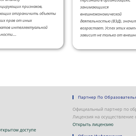
персонала в организациях,
ицирующих признаков,
занимающихся
яющих отграничить объекты
внешнеэкономической
их прав от иных
деятельностью (ВЭД), значи
татов интеллектуальной
возрастает. Успех этих ком
ности....
зависит не только от внешни
Партнер По Образователь
Официальный партнер по об
Лицензия на осуществление о
Открыть лицензию
открытом доступе