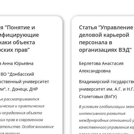
я “Понятие и
Статья “Управление
ифицирующие
деловой карьерой
наки объекта
персонала в
ских прав”
организациях ВЭД”
в Анна Юрьевна
Берлетова Анастасия
Александровна
ВО "Донбасский
рственный университет
Владимирский государст
и", г. Донецк, ДНР
университет им. А.Г. и Н.Г
Столетовых (ВлГУ)
ье рассматриваются
ческие и практические
В условиях глобализации эко
 определения объекта
интенсивного развития
их прав в современном
международных отношений 
ательстве. Особое внимание
качественного управления к
ся анализу