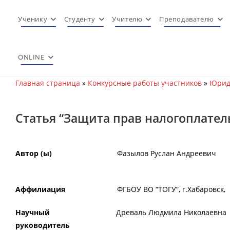
Перейти
к
Ученику
Студенту
Учителю
Преподавателю
содержимому
ONLINE
Главная страница
»
Конкурсные работы участников
»
Юрид
Статья “Защита прав налогоплате
Автор (ы)
Фазылов Руслан Андреевич
Аффилиация
ФГБОУ ВО “ТОГУ”, г.Хабаровск,
Научный
Древаль Людмила Николаевна
руководитель