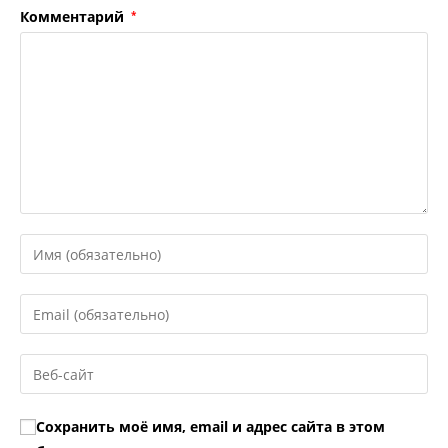
Комментарий
*
Введите
свое
имя
Введите
или
свой
имя
email-
Введите
пользователя,
адрес,
URL
чтобы
чтобы
вашего
прокомментировать
Сохранить моё имя, email и адрес сайта в этом
прокомментировать
веб-