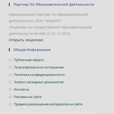
Партнер По Образовательной Деятельности
Официальный партнер по образовательной
деятельности: ООО "МЦНИП"
Лицензия на осуществление образовательной
деятельности №1686 от 01.11.2019.
Открыть лицензию
Общая Информация
Откроется
Публичная оферта
в
Откроется
Пользовательское соглашение
новой
в
Откроется
Политика конфиденциальности
вкладке
новой
в
Откроется
Запрос наградных документов
вкладке
новой
в
Откроется
Контакты
вкладке
новой
в
Откроется
Реклама на сайте
вкладке
новой
в
Откроется
Правила размещения материалов на сайте
вкладке
новой
в