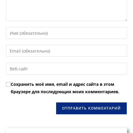
Введите
свое
имя
Введите
или
свой
имя
email-
Введите
пользователя,
адрес,
URL
чтобы
чтобы
вашего
прокомментировать
Сохранить моё имя, email и адрес сайта в этом
прокомментировать
веб-
браузере для последующих моих комментариев.
сайта
(необязательно)