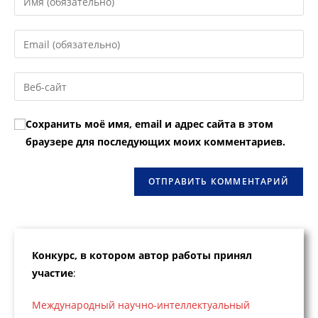
свое
имя
Введите
или
свой
имя
email-
Введите
пользователя,
адрес,
URL
чтобы
чтобы
вашего
прокомментировать
Сохранить моё имя, email и адрес сайта в этом
прокомментировать
веб-
браузере для последующих моих комментариев.
сайта
(необязательно)
Конкурс, в котором автор работы принял
участие
:
Международный научно-интеллектуальный