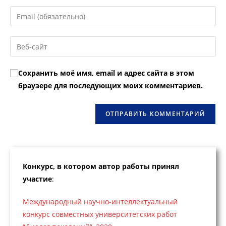
имя
Введите
или
свой
имя
email-
Введите
пользователя,
адрес,
URL
чтобы
чтобы
вашего
прокомментировать
Сохранить моё имя, email и адрес сайта в этом
прокомментировать
веб-
браузере для последующих моих комментариев.
сайта
(необязательно)
Конкурс, в котором автор работы принял
участие
:
Международный научно-интеллектуальный
конкурс совместных университетских работ