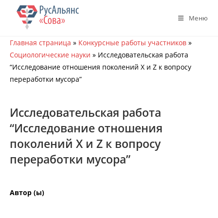
Перейти
к
Меню
содержимому
Главная страница
»
Конкурсные работы участников
»
Социологические науки
»
Исследовательская работа
“Исследование отношения поколений X и Z к вопросу
переработки мусора”
Исследовательская работа
“Исследование отношения
поколений X и Z к вопросу
переработки мусора”
Автор (ы)