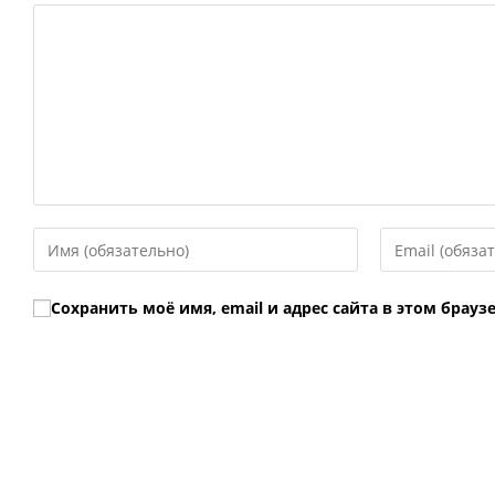
Введите
Введите
свое
свой
имя
email-
Сохранить моё имя, email и адрес сайта в этом бра
или
адрес,
имя
чтобы
пользователя,
прокомментир
чтобы
прокомментировать