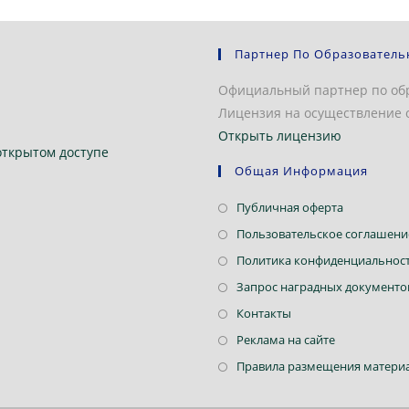
Партнер По Образователь
Официальный партнер по об
Лицензия на осуществление о
Открыть лицензию
открытом доступе
Общая Информация
Откроется
Публичная оферта
в
Пользовательское соглашени
новой
Политика конфиденциальнос
вкладке
Запрос наградных документо
Откроется
Контакты
в
Откроется
Реклама на сайте
новой
в
Правила размещения материа
вкладке
новой
вкладке