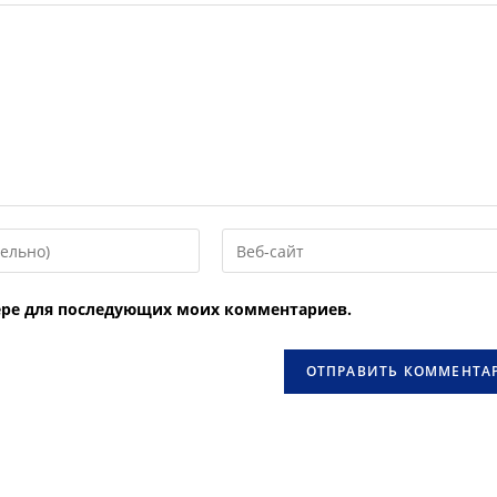
Введите
URL
вашего
узере для последующих моих комментариев.
веб-
сайта
овать
(необязательно)