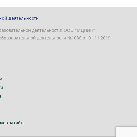
ной Деятельности
разовательной деятельности: ООО "МЦНИП"
бразовательной деятельности №1686 от 01.11.2019.
Откроется
е
в
Откроется
ти
новой
в
Откроется
в
вкладке
новой
в
вкладке
новой
вкладке
Откроется
лов на сайте
в