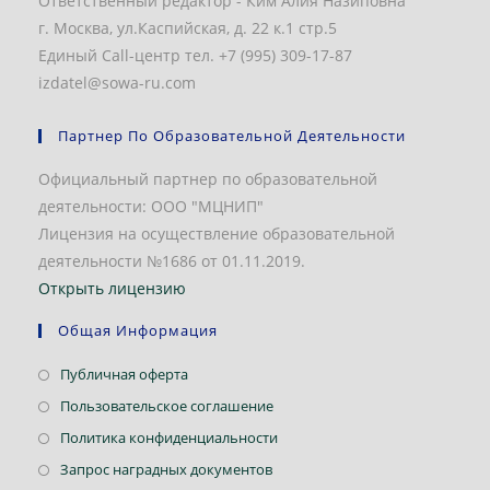
Ответственный редактор - Ким Алия Назиповна
г. Москва, ул.Каспийская, д. 22 к.1 стр.5
Единый Call-центр тел. +7 (995) 309-17-87
izdatel@sowa-ru.com
Партнер По Образовательной Деятельности
Официальный партнер по образовательной
деятельности: ООО "МЦНИП"
Лицензия на осуществление образовательной
деятельности №1686 от 01.11.2019.
Открыть лицензию
Общая Информация
Откроется
Публичная оферта
в
Откроется
Пользовательское соглашение
новой
в
Откроется
Политика конфиденциальности
вкладке
новой
в
Откроется
Запрос наградных документов
вкладке