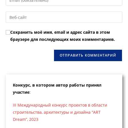
или
свой
имя
email-
Введите
пользователя,
адрес,
URL
чтобы
чтобы
вашего
прокомментировать
Сохранить моё имя, email и адрес сайта в этом
прокомментировать
веб-
браузере для последующих моих комментариев.
сайта
(необязательно)
Конкурс, в котором автор работы принял
участие
:
III Международный конкурс проектов в области
строительства, архитектуры и дизайна “ART
Dream”, 2023