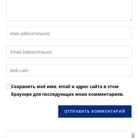
Введите
свое
имя
Введите
или
свой
имя
email-
Введите
пользователя,
адрес,
URL
чтобы
чтобы
вашего
прокомментировать
Сохранить моё имя, email и адрес сайта в этом
прокомментировать
веб-
браузере для последующих моих комментариев.
сайта
(необязательно)