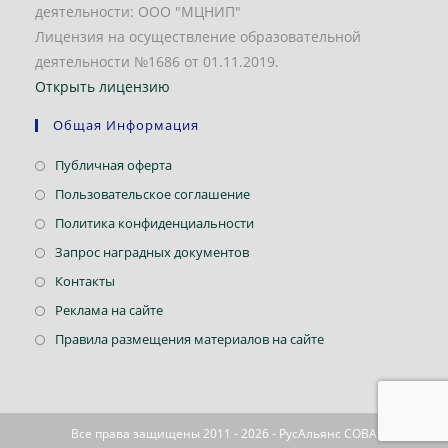
деятельности: ООО "МЦНИП"
Лицензия на осуществление образовательной
деятельности №1686 от 01.11.2019.
Открыть лицензию
Общая Информация
Откроется
Публичная оферта
в
Откроется
Пользовательское соглашение
новой
в
Откроется
Политика конфиденциальности
вкладке
новой
в
Откроется
Запрос наградных документов
вкладке
новой
в
Откроется
Контакты
вкладке
новой
в
Откроется
Реклама на сайте
вкладке
новой
в
Откроется
Правила размещения материалов на сайте
вкладке
новой
в
вкладке
новой
вкладке
Все права защищены 2011 - 2026 - РусАльянс СОВА