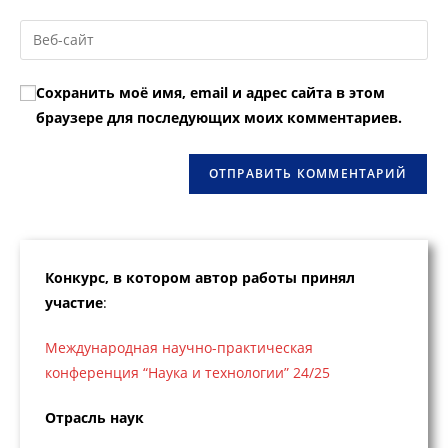
имя
email-
Введите
пользователя,
адрес,
URL
чтобы
чтобы
вашего
прокомментировать
Сохранить моё имя, email и адрес сайта в этом
прокомментировать
веб-
браузере для последующих моих комментариев.
сайта
(необязательно)
Конкурс, в котором автор работы принял
участие
:
Международная научно-практическая
конференция “Наука и технологии” 24/25
Отрасль наук