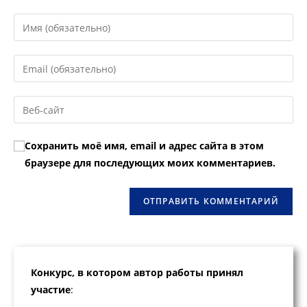
Введите
свое
имя
Введите
или
свой
имя
email-
Введите
пользователя,
адрес,
URL
чтобы
чтобы
вашего
прокомментировать
Сохранить моё имя, email и адрес сайта в этом
прокомментировать
веб-
браузере для последующих моих комментариев.
сайта
(необязательно)
Конкурс, в котором автор работы принял
участие
: