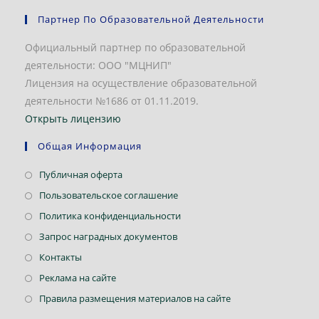
Партнер По Образовательной Деятельности
Официальный партнер по образовательной
деятельности: ООО "МЦНИП"
Лицензия на осуществление образовательной
деятельности №1686 от 01.11.2019.
Открыть лицензию
Общая Информация
Откроется
Публичная оферта
в
Откроется
Пользовательское соглашение
новой
в
Откроется
Политика конфиденциальности
вкладке
новой
в
Откроется
Запрос наградных документов
вкладке
новой
в
Откроется
Контакты
вкладке
новой
в
Откроется
Реклама на сайте
вкладке
новой
в
Откроется
Правила размещения материалов на сайте
вкладке
новой
в