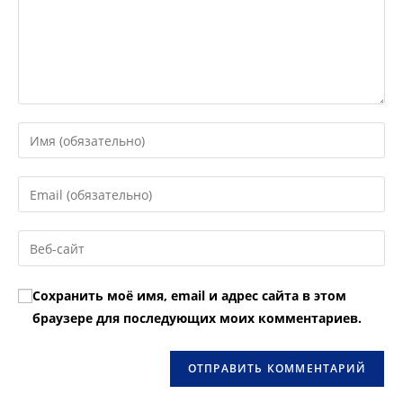
Введите
свое
имя
Введите
или
свой
имя
email-
Введите
пользователя,
адрес,
URL
чтобы
чтобы
вашего
прокомментировать
Сохранить моё имя, email и адрес сайта в этом
прокомментировать
веб-
браузере для последующих моих комментариев.
сайта
(необязательно)