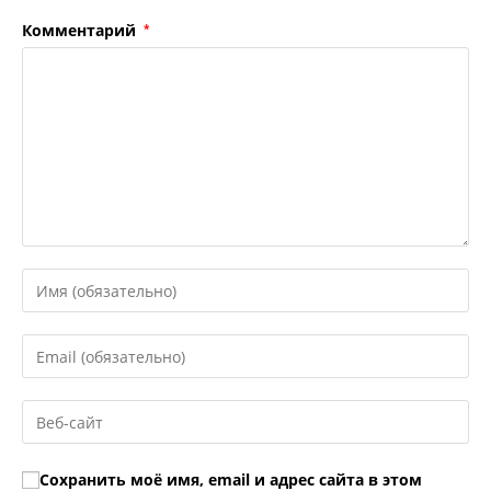
Комментарий
*
Введите
свое
имя
Введите
или
свой
имя
email-
Введите
пользователя,
адрес,
URL
чтобы
чтобы
вашего
прокомментировать
Сохранить моё имя, email и адрес сайта в этом
прокомментировать