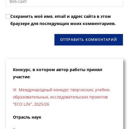
пользователя,
адрес,
URL
чтобы
чтобы
вашего
прокомментировать
Сохранить моё имя, email и адрес сайта в этом
прокомментировать
веб-
браузере для последующих моих комментариев.
сайта
(необязательно)
Конкурс, в котором автор работы принял
участие
:
VI Международный конкурс творческих, учебно-
образовательных, исследовательских проектов
“ECO Life”, 2025/26
Отрасль наук