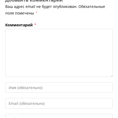
Ваш адрес email не будет опубликован.
Обязательные
поля помечены
*
Комментарий
*
Введите
свое
имя
Введите
или
свой
имя
email-
Введите