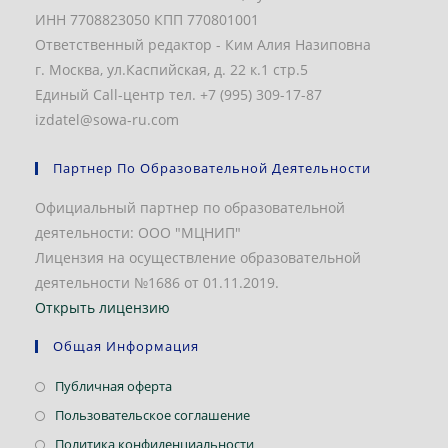
ИНН 7708823050 КПП 770801001
Ответственный редактор - Ким Алия Назиповна
г. Москва, ул.Каспийская, д. 22 к.1 стр.5
Единый Call-центр тел. +7 (995) 309-17-87
izdatel@sowa-ru.com
Партнер По Образовательной Деятельности
Официальный партнер по образовательной
деятельности: ООО "МЦНИП"
Лицензия на осуществление образовательной
деятельности №1686 от 01.11.2019.
Открыть лицензию
Общая Информация
Откроется
Публичная оферта
в
Откроется
Пользовательское соглашение
новой
в
Откроется
Политика конфиденциальности