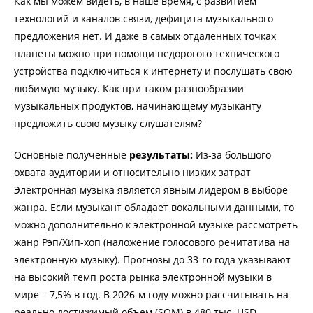
Как мы можем видеть, в наше время, с развитием
технологий и каналов связи, дефицита музыкального
предложения нет. И даже в самых отдаленных точках
планеты можно при помощи недорогого технического
устройства подключиться к интернету и послушать свою
любимую музыку. Как при таком разнообразии
музыкальных продуктов, начинающему музыканту
предложить свою музыку слушателям?
Основные полученные
результаты:
Из-за большого
охвата аудитории и относительно низких затрат
Электронная музыка является явным лидером в выборе
жанра. Если музыкант обладает вокальными данными, то
можно дополнительно к электронной музыке рассмотреть
жанр Рэп/Хип-хоп (наложение голосового речитатива на
электронную музыку). Прогнозы до 33-го года указывают
на высокий темп роста рынка электронной музыки в
мире – 7,5% в год. В 2026-м году можно рассчитывать на
реально достижимый объем (SOM) в 480 тыс. USD.