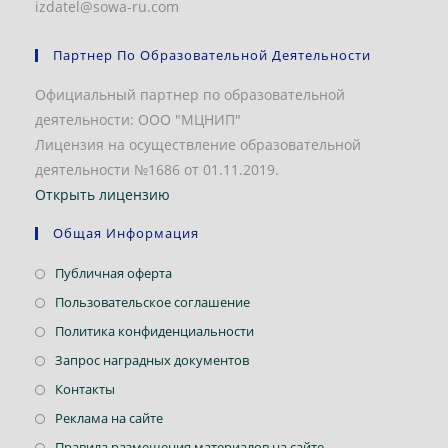
izdatel@sowa-ru.com
Партнер По Образовательной Деятельности
Официальный партнер по образовательной
деятельности: ООО "МЦНИП"
Лицензия на осуществление образовательной
деятельности №1686 от 01.11.2019.
Открыть лицензию
Общая Информация
Откроется
Публичная оферта
в
Откроется
Пользовательское соглашение
новой
в
Откроется
Политика конфиденциальности
вкладке
новой
в
Откроется
Запрос наградных документов
вкладке
новой
в
Откроется
Контакты
вкладке
новой
в
Откроется
Реклама на сайте
вкладке
новой
в
Откроется
Правила размещения материалов на сайте