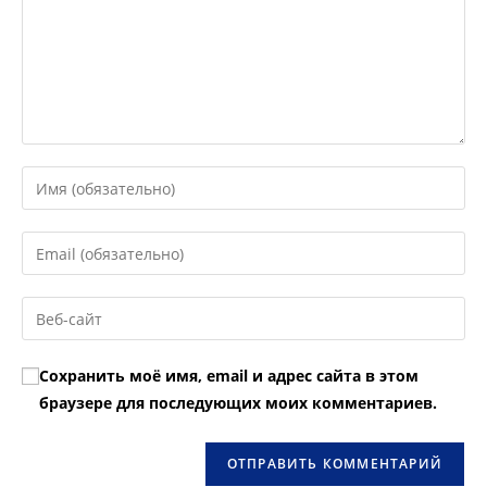
Введите
свое
имя
Введите
или
свой
имя
email-
Введите
пользователя,
адрес,
URL
чтобы
чтобы
вашего
прокомментировать
Сохранить моё имя, email и адрес сайта в этом
прокомментировать
веб-
браузере для последующих моих комментариев.
сайта
(необязательно)