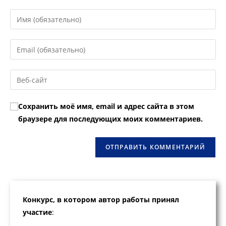
Введите
свое
имя
Введите
или
свой
имя
email-
Введите
пользователя,
адрес,
URL
чтобы
чтобы
вашего
прокомментировать
Сохранить моё имя, email и адрес сайта в этом
прокомментировать
веб-
браузере для последующих моих комментариев.
сайта
(необязательно)
Конкурс, в котором автор работы принял
участие
: