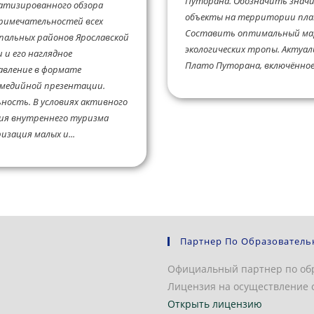
Путорана. Обозначить знач
атизированного обзора
объекты на территории пла
римечательностей всех
Составить оптимальный м
альных районов Ярославской
экологических тропы. Актуал
 и его наглядное
Плато Путорана, включённое.
авление в формате
медийной презентации.
ность. В условиях активного
ия внутреннего туризма
изация малых и...
Партнер По Образователь
Официальный партнер по об
Лицензия на осуществление о
Открыть лицензию