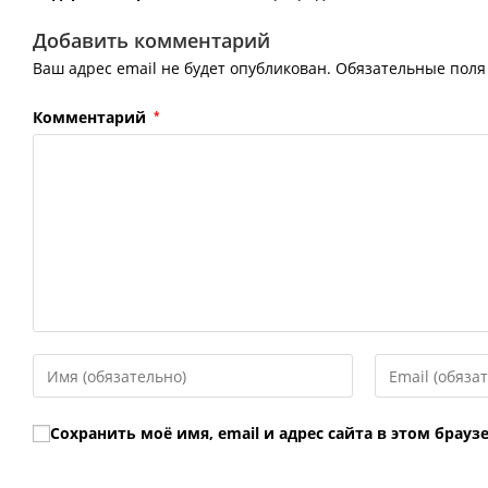
Добавить комментарий
Ваш адрес email не будет опубликован.
Обязательные пол
Комментарий
*
Введите
Введите
свое
свой
имя
email-
Сохранить моё имя, email и адрес сайта в этом бра
или
адрес,
имя
чтобы