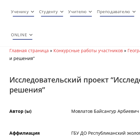
Перейти
к
Ученику
Студенту
Учителю
Преподавателю
содержимому
ONLINE
Главная страница
»
Конкурсные работы участников
»
Геогр
и решения”
Исследовательский проект “Иссле
решения”
Автор (ы)
Мовлатов Байсангур Арбиевич
Аффилиация
ГБУ ДО Республиканский эколог