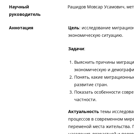
Научный
Рашидов Мовсар Усамович, мет
руководитель
Аннотация
Цель
: исследование миграцион
экономическую ситуацию.
Задачи
:
Выяснить причины миграций
экономическую и демографи
Понять, какие миграционные
развитие стран.
Показать особенности совре
частности.
Актуальность
темы исследова
процессов в современном мире
переменой места жительства. 
населения, возрастной и полов