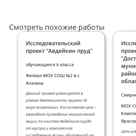
пользователя,
прокомментир
чтобы
прокомментировать
Смотреть похожие работы
Исследовательский
Иссл
проект “Авдейкин пруд”
прое
“Дос
обучающиеся 6 класса
муни
райо
Филиал МОУ СОШ №2 в с.
обла
Апалиха
Данный проект реализуется в
Смирн
рамках деятельности кружка «В
МОУ С
мире животных». Его основная цель –
Компле
ежегодное проведение экологической
Яросла
акции по очистке Авдейкина пруда
от мусора и комплексное
Цель ра
исследование жизни обитающей на...