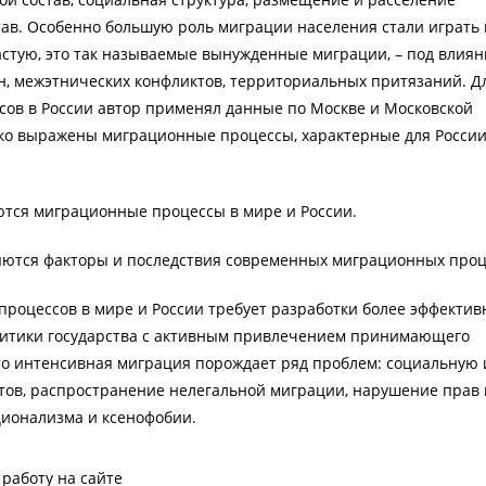
тав. Особенно большую роль миграции населения стали играть 
астую, это так называемые вынужденные миграции, – под влия
йн, межэтнических конфликтов, территориальных притязаний. Д
ов в России автор применял данные по Москве и Московской
ярко выражены миграционные процессы, характерные для России
тся миграционные процессы в мире и России.
ются факторы и последствия современных миграционных проц
процессов в мире и России требует разработки более эффектив
итики государства с активным привлечением принимающего
что интенсивная миграция порождает ряд проблем: социальную 
ов, распространение нелегальной миграции, нарушение прав 
ционализма и ксенофобии.
работу на сайте