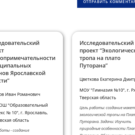
овать
(необязательно)
едовательский
Исследовательский
кт
проект “Экологичес
топримечательности
тропа на плато
ципальных
Путорана”
нов Ярославской
Цветкова Екатерина Дмит
сти”
МОУ "Гимназия №10", г. Р
ов Иван Романович
Тверская область
ОШ "Образовательный
Цель работы: создание маке
кс № 10", г. Ярославль,
экологической тропы на Пла
вская область
Путорана. Задачи: Изучить
природные особенности Пла
боты - создание