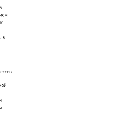
в
нием
ля
, в
ессов.
ной
и
и