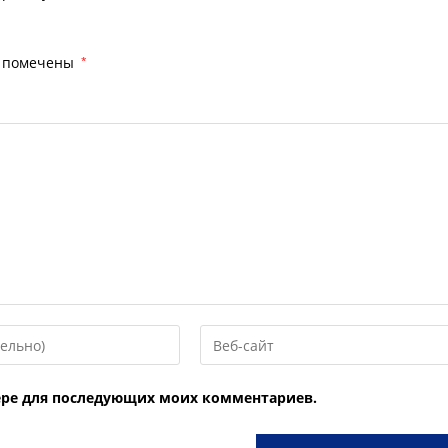
я помечены
*
Введите
URL
вашего
узере для последующих моих комментариев.
веб-
сайта