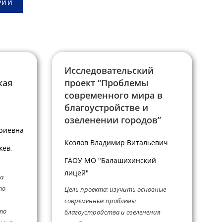
Исследовательский
кая
проект “Проблемы
современного мира в
благоустройстве и
озеленении городов”
риевна
Козлов Владимир Витальевич
жев,
ГАОУ МО "Балашихинский
лицей"
та
то
Цель проекта: изучить основные
современные проблемы
то
благоустройства и озеленения