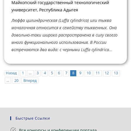
Майкопский государственный технологический
университет, Республика Адыгея
Люффа цилиндрическая (Luffa cylindrica) или тыква
мочалочная относится к семейству тыквенных. Она
довольно-таки широко распространена в силу своего
много функционального использования. В России
встречаются два вида: с черными Luffa cylindrica...
Назад
1
...
3
4
5
6
7
8
9
10
11
12
13
...
20
Вперед
Быстрые Ссылки
Все конкурсы и конференции портала