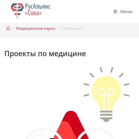
Перейти
к
Меню
содержимому
>
Медицинские науки
>
Страница 5
Проекты по медицине