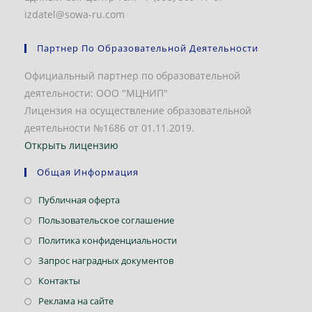
izdatel@sowa-ru.com
Партнер По Образовательной Деятельности
Официальный партнер по образовательной
деятельности: ООО "МЦНИП"
Лицензия на осуществление образовательной
деятельности №1686 от 01.11.2019.
Открыть лицензию
Общая Информация
Откроется
Публичная оферта
в
Откроется
Пользовательское соглашение
новой
в
Откроется
Политика конфиденциальности
вкладке
новой
в
Откроется
Запрос наградных документов
вкладке
новой
в
Откроется
Контакты
вкладке
новой
в
Откроется
Реклама на сайте
вкладке