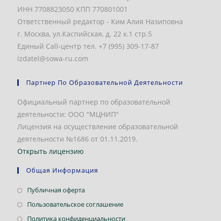
ИНН 7708823050 КПП 770801001
Ответственный редактор - Ким Алия Назиповна
г. Москва, ул.Каспийская, д. 22 к.1 стр.5
Единый Call-центр тел. +7 (995) 309-17-87
izdatel@sowa-ru.com
Партнер По Образовательной Деятельности
Официальный партнер по образовательной
деятельности: ООО "МЦНИП"
Лицензия на осуществление образовательной
деятельности №1686 от 01.11.2019.
Открыть лицензию
Общая Информация
Откроется
Публичная оферта
в
Откроется
Пользовательское соглашение
новой
в
Откроется
Политика конфиденциальности