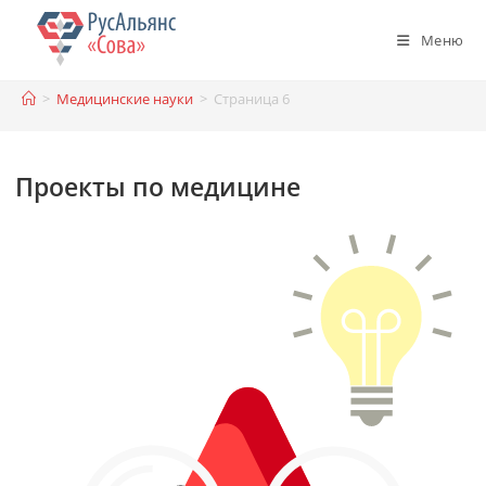
Перейти
к
Меню
содержимому
>
Медицинские науки
>
Страница 6
Проекты по медицине