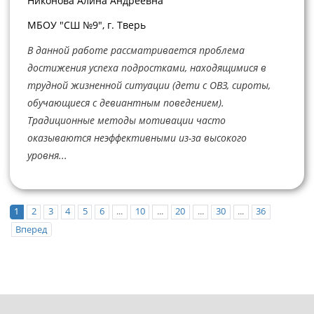
Никонова Алина Андреевна
МБОУ "СШ №9", г. Тверь
В данной работе рассматривается проблема
достижения успеха подростками, находящимися в
трудной жизненной ситуации (дети с ОВЗ, сироты,
обучающиеся с девиантным поведением).
Традиционные методы мотивации часто
оказываются неэффективными из-за высокого
уровня...
1
2
3
4
5
6
...
10
...
20
...
30
...
36
Вперед