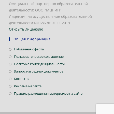
Официальный партнер по образовательной
деятельности: ООО "МЦНИП"
Лицензия на осуществление образовательной
деятельности №1686 от 01.11.2019.
Открыть лицензию
Общая Информация
Откроется
Публичная оферта
в
Откроется
Пользовательское соглашение
новой
в
Откроется
Политика конфиденциальности
вкладке
новой
в
Откроется
Запрос наградных документов
вкладке
новой
в
Откроется
Контакты
вкладке
новой
в
Откроется
Реклама на сайте
вкладке
новой
в
Откроется
Правила размещения материалов на сайте
вкладке
новой
в
вкладке
новой
вкладке