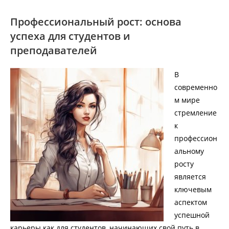
Профессиональный рост: основа
успеха для студентов и
преподавателей
В
современно
м мире
стремление
к
профессион
альному
росту
является
ключевым
аспектом
успешной
карьеры как для студентов, начинающих свой путь в