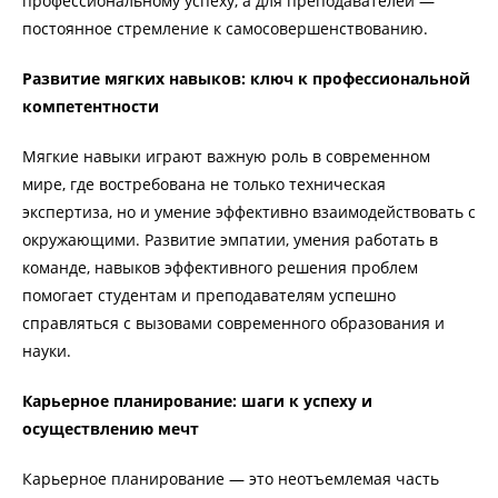
профессиональному успеху, а для преподавателей —
постоянное стремление к самосовершенствованию.
Развитие мягких навыков: ключ к профессиональной
компетентности
Мягкие навыки играют важную роль в современном
мире, где востребована не только техническая
экспертиза, но и умение эффективно взаимодействовать с
окружающими. Развитие эмпатии, умения работать в
команде, навыков эффективного решения проблем
помогает студентам и преподавателям успешно
справляться с вызовами современного образования и
науки.
Карьерное планирование: шаги к успеху и
осуществлению мечт
Карьерное планирование — это неотъемлемая часть