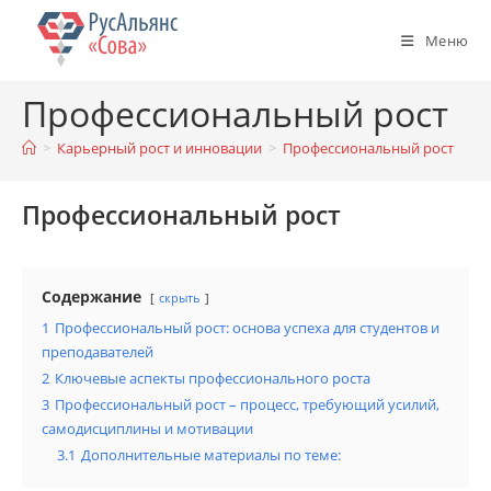
Перейти
к
Меню
содержимому
Профессиональный рост
>
Карьерный рост и инновации
>
Профессиональный рост
Профессиональный рост
Содержание
скрыть
1
Профессиональный рост: основа успеха для студентов и
преподавателей
2
Ключевые аспекты профессионального роста
3
Профессиональный рост – процесс, требующий усилий,
самодисциплины и мотивации
3.1
Дополнительные материалы по теме: