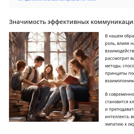
Значимость эффективных коммуникаци
В нашем обра
роль, влияя 
взаимодейств
рассмотрит в
методы, спос
принципы по
взаимопонима
В современн
становится к
и преподават
интеллекта, 
эмпатию к о