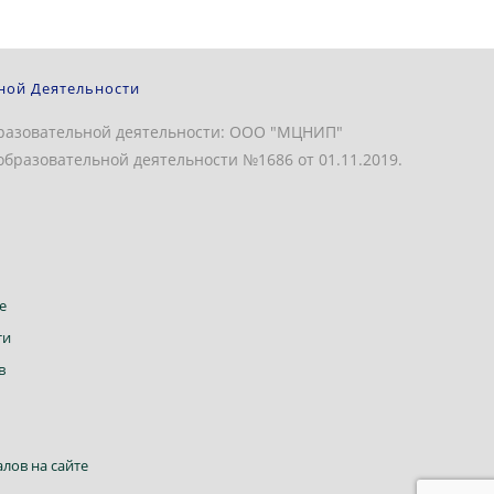
ной Деятельности
разовательной деятельности: ООО "МЦНИП"
бразовательной деятельности №1686 от 01.11.2019.
Откроется
е
в
Откроется
ти
новой
в
Откроется
в
вкладке
новой
в
вкладке
новой
вкладке
Откроется
лов на сайте
в