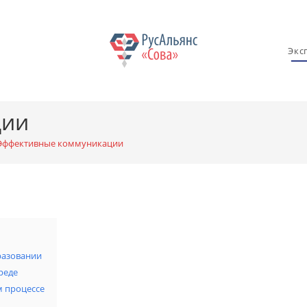
Экс
ции
Эффективные коммуникации
разовании
реде
 процессе