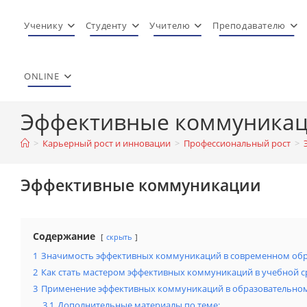
Перейти
к
Ученику
Студенту
Учителю
Преподавателю
содержимому
ONLINE
Эффективные коммуника
>
Карьерный рост и инновации
>
Профессиональный рост
>
Эффективные коммуникации
Содержание
скрыть
1
Значимость эффективных коммуникаций в современном об
2
Как стать мастером эффективных коммуникаций в учебной с
3
Применение эффективных коммуникаций в образовательном
3.1
Дополнительные материалы по теме: