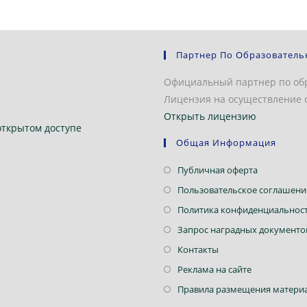
Партнер По Образователь
Официальный партнер по об
Лицензия на осуществление о
Открыть лицензию
открытом доступе
Общая Информация
Откроется
Публичная оферта
в
Пользовательское соглашени
новой
Политика конфиденциальнос
вкладке
Запрос наградных документо
Откроется
Контакты
в
Откроется
Реклама на сайте
новой
в
Правила размещения материа
вкладке
новой