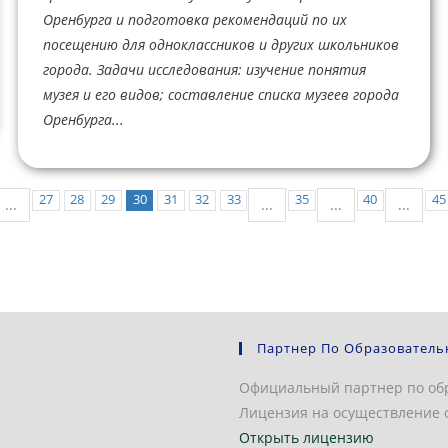
Оренбурга и подготовка рекомендаций по их
посещению для одноклассников и других школьников
города. Задачи исследования: изучение понятия
музея и его видов; составление списка музеев города
Оренбурга...
27
28
29
30
31
32
33
35
40
45
...
...
...
...
Партнер По Образователь
Официальный партнер по об
Лицензия на осуществление о
Открыть лицензию