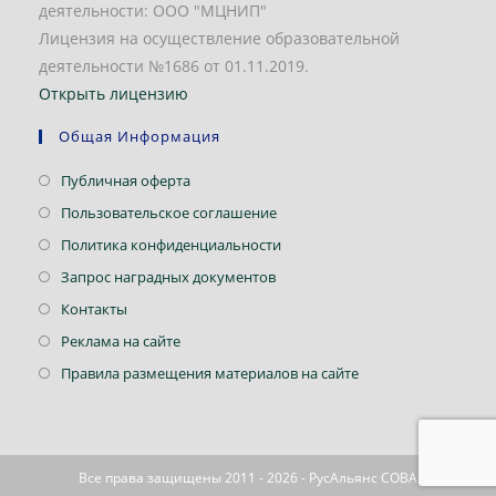
деятельности: ООО "МЦНИП"
Лицензия на осуществление образовательной
деятельности №1686 от 01.11.2019.
Открыть лицензию
Общая Информация
Откроется
Публичная оферта
в
Откроется
Пользовательское соглашение
новой
в
Откроется
Политика конфиденциальности
вкладке
новой
в
Откроется
Запрос наградных документов
вкладке
новой
в
Откроется
Контакты
вкладке
новой
в
Откроется
Реклама на сайте
вкладке
новой
в
Откроется
Правила размещения материалов на сайте
вкладке
новой
в
вкладке
новой
вкладке
Все права защищены 2011 - 2026 - РусАльянс СОВА