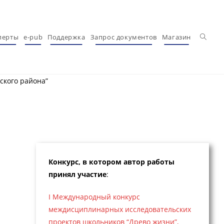
Перекл
перты
e-pub
Поддержка
Запрос документов
Магазин
ского района”
Конкурс, в котором автор работы
принял участие
:
I Международный конкурс
междисциплинарных исследовательских
проектов школьников “Древо жизни”,