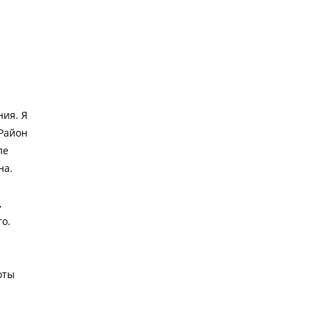
ия. Я
 Район
ле
на.
,
о.
оты