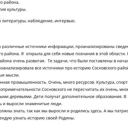
о района,
тия культуры.
з литературы, наблюдение, интервью.
ы различные источники информации, проанализированы сведен
о района. Я открыла для себя новые познания в этой области.
района очень развитая. Те задачи, что были поставлены в нача
роанализировала все источники про историю Сосновского райо
ые мысли.
ная промышленность. Очень, много ресурсов. Культура, спорт
опримечательности Сосновского не пересчитать их очень, мног
ми деревьями. Дети получат дополнительное образования. В
ь и выросли знаменитые люди.
лжны знать, так как мы выросли и родились здесь. А мы патри
мендую узнать историю своей Родины.