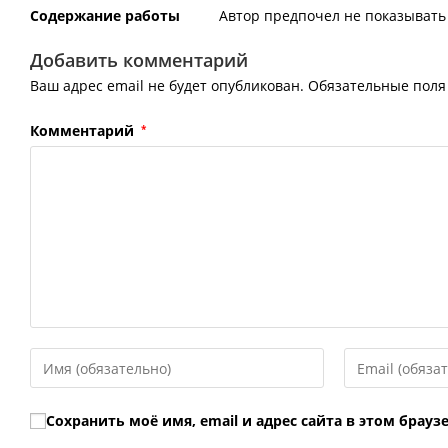
Содержание работы
Автор предпочел не показывать 
Добавить комментарий
Ваш адрес email не будет опубликован.
Обязательные пол
Комментарий
*
Введите
Введите
свое
свой
имя
email-
Сохранить моё имя, email и адрес сайта в этом бра
или
адрес,