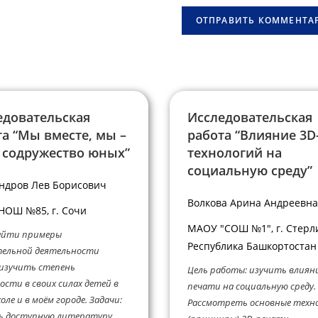
сайта
овать
(необязательно)
едовательская
Исследовательская
а “Мы вместе, мы –
работа “Влияние 3D
: содружество юных”
технологий на
социальную среду”
ндров Лев Борисович
Волкова Арина Андреевна
ОШ №85, г. Сочи
МАОУ "СОШ №1", г. Стерл
найти примеры
Республика Башкортостан
тельной деятельности
изучить степень
Цель работы: изучить влияни
ости в своих силах детей в
печати на социальную среду. 
оле и в моём городе. Задачи:
Рассмотреть основные техн
ь доступную литературу,