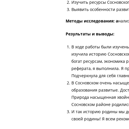
Изучить ресурсы Сосновског
Выявить особенности разви
Методы исследования: а
нали
Результаты и выводы:
В ходе работы были изучен
изучила историю Сосновског
богат ресурсам, экономика 
реферата, я выполнила. Я п
Подчеркнула для себя главн
В Сосновском очень насыщен
образования развитые. Дост
Природа насыщенная хвойны
Сосновском районе родилис
И так историю родины мы до
своей родины! Я всем реко