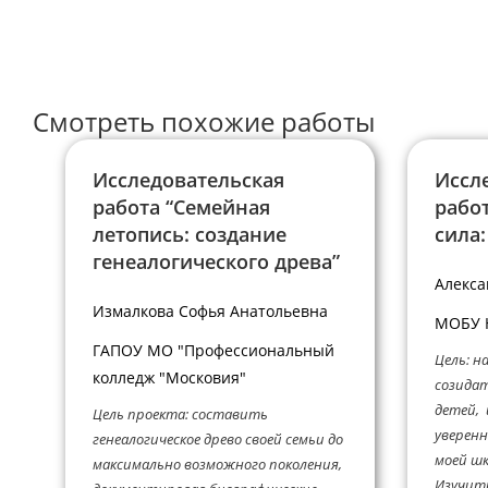
имя
чтобы
пользователя,
прокомментир
чтобы
прокомментировать
Смотреть похожие работы
Исследовательская
Иссл
работа “Семейная
работ
летопись: создание
сила
генеалогического древа”
Алекса
Измалкова Софья Анатольевна
МОБУ Н
ГАПОУ МО "Профессиональный
Цель: 
колледж "Московия"
созида
детей, 
Цель проекта: составить
уверенн
генеалогическое древо своей семьи до
моей шк
максимально возможного поколения,
Изучит