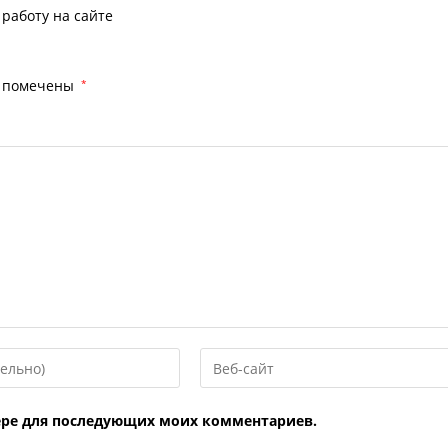
работу на сайте
я помечены
*
Введите
URL
вашего
узере для последующих моих комментариев.
веб-