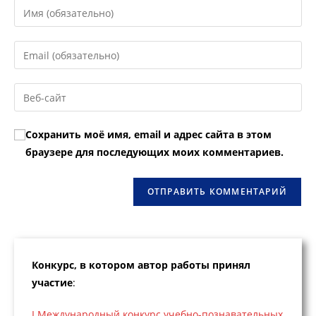
Введите
свое
имя
Введите
или
свой
имя
email-
Введите
пользователя,
адрес,
URL
чтобы
чтобы
вашего
прокомментировать
Сохранить моё имя, email и адрес сайта в этом
прокомментировать
веб-
браузере для последующих моих комментариев.
сайта
(необязательно)
Конкурс, в котором автор работы принял
участие
:
I Международный конкурс учебно-познавательных