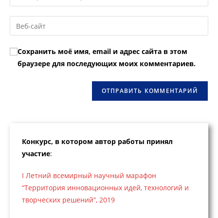
свой
имя
email-
Введите
пользователя,
адрес,
URL
чтобы
чтобы
вашего
прокомментировать
Сохранить моё имя, email и адрес сайта в этом
прокомментировать
веб-
браузере для последующих моих комментариев.
сайта
(необязательно)
Конкурс, в котором автор работы принял
участие
:
I Летний всемирный научный марафон
“Территория инновационных идей, технологий и
творческих решений”, 2019