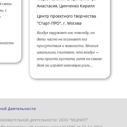
ё связи
Анастасия, Цинченко Кирилл
и, с
Центр проектного творчества
в
"Старт-ПРО", г. Москва
Воздух окружает нас повсюду, но
дети часто не осознают его
енности
присутствия и важности. Многие
школьники считают, что воздух —
это просто пустота, хотя на самом
деле он играет ключевую роль...
ной Деятельности
разовательной деятельности: ООО "МЦНИП"
бразовательной деятельности №1686 от 01.11.2019.