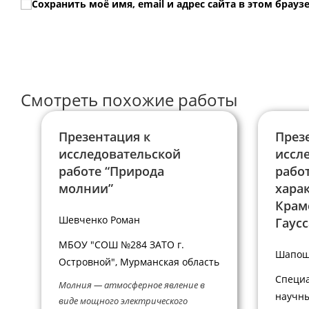
Сохранить моё имя, email и адрес сайта в этом бра
или
адрес,
имя
чтобы
пользователя,
прокомментир
чтобы
прокомментировать
Смотреть похожие работы
Презентация к
През
исследовательской
иссл
работе “Природа
рабо
молнии”
хара
Крам
Шевченко Роман
Гаусс
МБОУ "СОШ №284 ЗАТО г.
Шапош
Островной", Мурманская область
Специа
Молния — атмосферное явление в
научн
виде мощного электрического