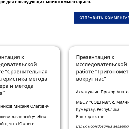
узере для последующих моих комментариев.
веб-
сайта
овать
(необязательно)
ентация к
Презентация к
едовательской
исследовательской
те “Сравнительная
работе “Тригономе
ктеристика метода
вокруг нас”
ера и метода
Ахматуллин Прохор Анато
а”
МБОУ "СОШ №8", с. Маячн
ников Михаил Олегович
Кумертау, Республика
лизированный учебно-
Башкортостан
ый центр Южного
Целью исследования являетс