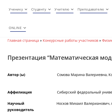
Перейти
к
Ученику
Студенту
Учителю
Преподавателю
содержимому
ONLINE
Главная страница
»
Конкурсные работы участников
»
Физик
Презентация “Математическая мод
Автор (ы)
Сомова Марина Валериевна, К
Аффилиация
Сибирский федеральный униве
Научный
Носков Михаил Валерианович,
руководитель