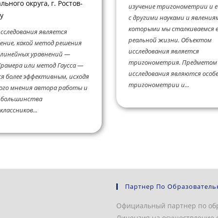
ьного округа, г. Ростов-
изучение тригонометрии и е
у
с другими науками и явлениям
которыми мы сталкиваемся 
сследования является
реальной жизни. Объектом
ение, какой метод решения
исследования является
 линейных уравнений —
тригонометрия. Предметом
рамера или метод Гаусса —
исследования являются особ
я более эффективным, исходя
тригонометрии и...
ого мнения автора работы и
 большинства
лассников...
Партнер По Образователь
Официальный партнер по об
Лицензия на осуществление о