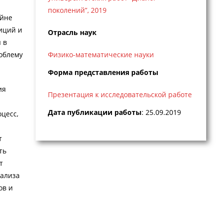
поколений”, 2019
айне
диций и
Отрасль наук
 в
роблему
Физико-математические науки
Форма представления работы
ия
Презентация к исследовательской работе
ы
Дата публикации работы
: 25.09.2019
цесс,
т
ть
т
нализа
ов и