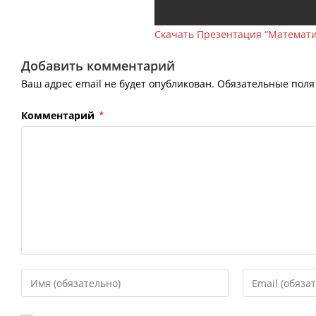
Скачать Презентация “Математи
Добавить комментарий
Ваш адрес email не будет опубликован.
Обязательные пол
Комментарий
*
Введите
Введите
свое
свой
имя
email-