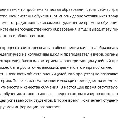
лена тем, что проблема качества образования стоит сейчас кр
рственной системы обучения, от многих давно устоявшихся тра
 вместо традиционных экзаменов, удлинение времени обучения
истемы негосударственного образования и т.д.) выводит эту п
венных и общественных.
о процесса заинтересованы в обеспечении качества образован
педагогические коллективы школ и преподаватели вузов, орган
отодатели). Важным критерием, характеризующим учебный про
олжно быть достаточно высоким, для чего его надо постоянно
ь. Сложность объекта оценки (учебного процесса) не позволяе
итерию. Только система независимых критериев дает возможнос
ктивности и качества обучения. В настоящее время отсутствую
ва обучения, а также типовые средства автоматизированного а
ей успеваемости студентов. В то же время, контингент студент
ируемой информации возрастает.