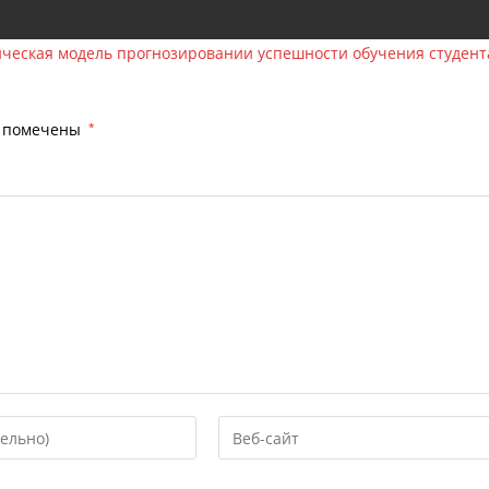
ческая модель прогнозировании успешности обучения студент
я помечены
*
Введите
URL
вашего