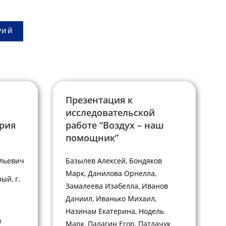
Презентация к
исследовательской
трия
работе “Воздух – наш
помощник”
льевич
Базылев Алексей, Бондяков
Марк, Данилова Орнелла,
ый, г.
Замалеева Изабелла, Иванов
Даниил, Иванько Михаил,
Назинам Екатерина, Нодель
я
Марк, Палагин Егор, Патлачук