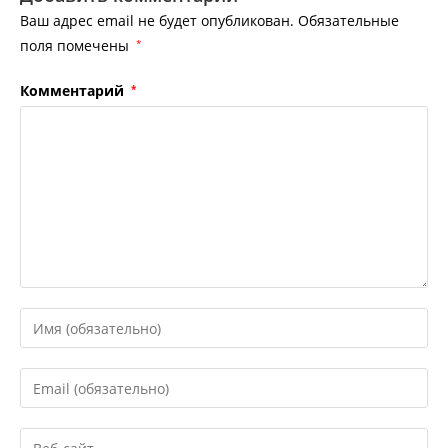
Ваш адрес email не будет опубликован.
Обязательные
поля помечены
*
Комментарий
*
Введите
свое
имя
Введите
или
свой
имя
email-
Введите
пользователя,