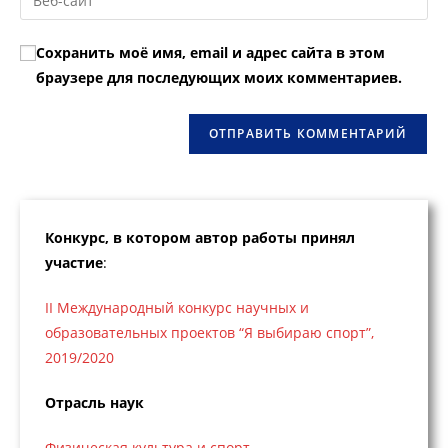
адрес,
URL
чтобы
чтобы
вашего
прокомментировать
Сохранить моё имя, email и адрес сайта в этом
прокомментировать
веб-
браузере для последующих моих комментариев.
сайта
(необязательно)
Конкурс, в котором автор работы принял
участие
:
II Международный конкурс научных и
образовательных проектов “Я выбираю спорт”,
2019/2020
Отрасль наук
Физическая культура и спорт