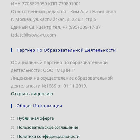
ИНН 7708823050 КПП 770801001
Ответственный редактор - Ким Алия Назиповна
г. Москва, ул.Каспийская, д. 22 к.1 стр.5
Единый Call-центр тел. +7 (995) 309-17-87
izdatel@sowa-ru.com
Партнер По Образовательной Деятельности
Официальный партнер по образовательной
деятельности: ООО "МЦНИП"
Лицензия на осуществление образовательной
деятельности №1686 от 01.11.2019.
Открыть лицензию
Общая Информация
Откроется
Публичная оферта
в
Откроется
Пользовательское соглашение
новой
в
Откроется
Политика конфиденциальности