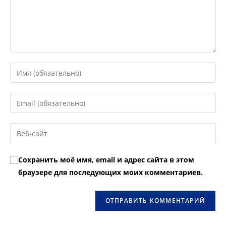
Введите
свое
имя
Введите
или
свой
имя
email-
Введите
пользователя,
адрес,
URL
чтобы
чтобы
вашего
прокомментировать
Сохранить моё имя, email и адрес сайта в этом
прокомментировать
веб-
браузере для последующих моих комментариев.
сайта
(необязательно)