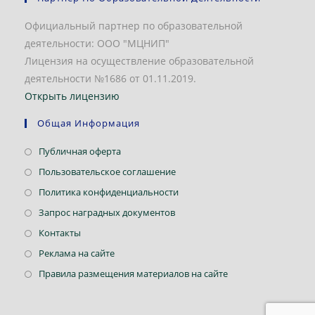
Официальный партнер по образовательной
деятельности: ООО "МЦНИП"
Лицензия на осуществление образовательной
деятельности №1686 от 01.11.2019.
Открыть лицензию
Общая Информация
Откроется
Публичная оферта
в
Откроется
Пользовательское соглашение
новой
в
Откроется
Политика конфиденциальности
вкладке
новой
в
Откроется
Запрос наградных документов
вкладке
новой
в
Откроется
Контакты
вкладке
новой
в
Откроется
Реклама на сайте
вкладке
новой
в
Откроется
Правила размещения материалов на сайте
вкладке
новой
в
вкладке
новой