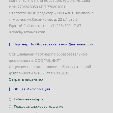
Stars of Science and Education, РусАльянс Сова
ИНН 7708823050 КПП 770801001
Ответственный редактор - Ким Алия Назиповна
г. Москва, ул.Каспийская, д. 22 к.1 стр.5
Единый Call-центр тел. +7 (995) 309-17-87
izdatel@sowa-ru.com
Партнер По Образовательной Деятельности
Официальный партнер по образовательной
деятельности: ООО "МЦНИП"
Лицензия на осуществление образовательной
деятельности №1686 от 01.11.2019.
Открыть лицензию
Общая Информация
Откроется
Публичная оферта
в
Откроется
Пользовательское соглашение
новой
в