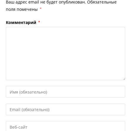
Ваш адрес email не будет опубликован.
Обязательные
поля помечены
*
Комментарий
*
Введите
свое
имя
Введите
или
свой
имя
email-
Введите
пользователя,
адрес,