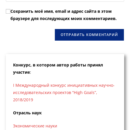
URL
чтобы
чтобы
вашего
прокомментировать
Сохранить моё имя, email и адрес сайта в этом
прокомментировать
веб-
браузере для последующих моих комментариев.
сайта
(необязательно)
Конкурс, в котором автор работы принял
участие
:
I Международный конкурс инициативных научно-
исследовательских проектов “High Goals”,
2018/2019
Отрасль наук
Экономические науки