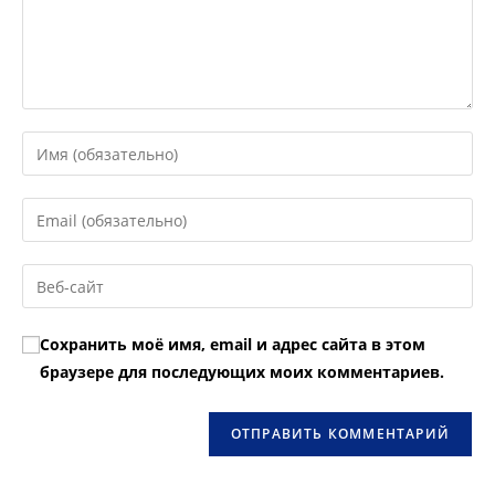
Введите
свое
имя
Введите
или
свой
имя
email-
Введите
пользователя,
адрес,
URL
чтобы
чтобы
вашего
прокомментировать
Сохранить моё имя, email и адрес сайта в этом
прокомментировать
веб-
браузере для последующих моих комментариев.
сайта
(необязательно)