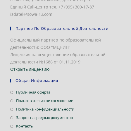
Единый Call-центр тел. +7 (995) 309-17-87
izdatel@sowa-ru.com
Партнер По Образовательной Деятельности
Официальный партнер по образовательной
деятельности: ООО "МЦНИП"
Лицензия на осуществление образовательной
деятельности №1686 от 01.11.2019.
Открыть лицензию
Общая Информация
Откроется
Публичная оферта
в
Откроется
Пользовательское соглашение
новой
в
Откроется
Политика конфиденциальности
вкладке
новой
в
Откроется
Запрос наградных документов
вкладке
новой
в
Откроется
Контакты
вкладке