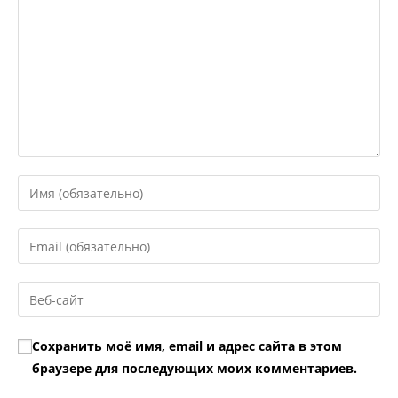
Введите
свое
имя
Введите
или
свой
имя
email-
Введите
пользователя,
адрес,
URL
чтобы
чтобы
вашего
прокомментировать
Сохранить моё имя, email и адрес сайта в этом
прокомментировать
веб-
браузере для последующих моих комментариев.
сайта