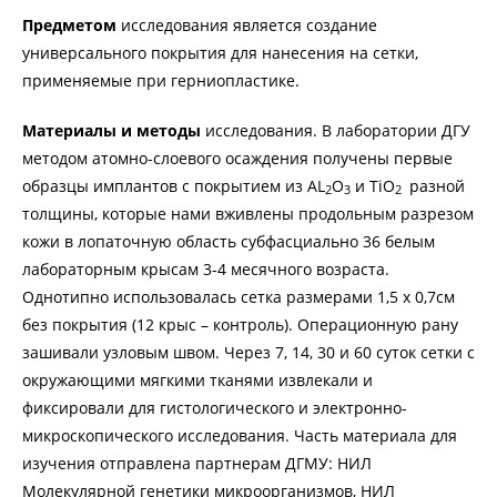
Предметом
исследования является создание
универсального покрытия для нанесения на сетки,
применяемые при герниопластике.
Материалы и методы
исследования. В лаборатории ДГУ
методом атомно-слоевого осаждения получены первые
образцы имплантов с покрытием из AL
O
и TiO
разной
2
3
2
толщины, которые нами вживлены продольным разрезом
кожи в лопаточную область субфасциально 36 белым
лабораторным крысам 3-4 месячного возраста.
Однотипно использовалась сетка размерами 1,5 х 0,7см
без покрытия (12 крыс – контроль). Операционную рану
зашивали узловым швом. Через 7, 14, 30 и 60 суток сетки с
окружающими мягкими тканями извлекали и
фиксировали для гистологического и электронно-
микроскопического исследования. Часть материала для
изучения отправлена партнерам ДГМУ: НИЛ
Молекулярной генетики микроорганизмов, НИЛ