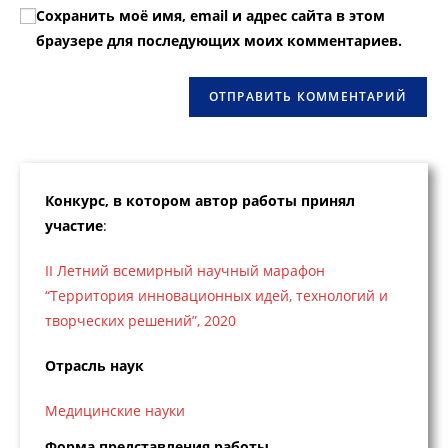
вашего
прокомментировать
Сохранить моё имя, email и адрес сайта в этом
прокомментировать
веб-
браузере для последующих моих комментариев.
сайта
(необязательно)
Конкурс, в котором автор работы принял
участие
:
II Летний всемирный научный марафон
“Территория инновационных идей, технологий и
творческих решений”, 2020
Отрасль наук
Медицинские науки
Форма представления работы