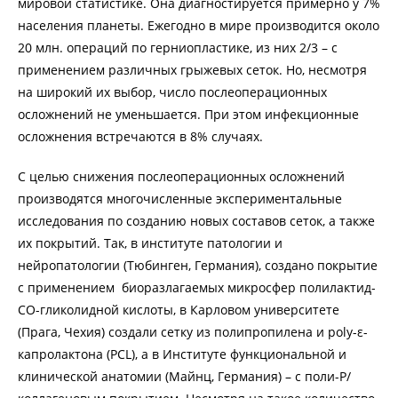
мировой статистике. Она диагностируется примерно у 7%
населения планеты. Ежегодно в мире производится около
20 млн. операций по герниопластике, из них 2/3 – с
применением различных грыжевых сеток. Но, несмотря
на широкий их выбор, число послеоперационных
осложнений не уменьшается. При этом инфекционные
осложнения встречаются в 8% случаях.
С целью снижения послеоперационных осложнений
производятся многочисленные экспериментальные
исследования по созданию новых составов сеток, а также
их покрытий. Так, в институте патологии и
нейропатологии (Тюбинген, Германия), создано покрытие
с применением
биоразлагаемых микросфер полилактид-
СО-гликолидной кислоты, в Карловом университете
(Прага, Чехия) создали сетку из полипропилена и poly-ε-
капролактона (PCL), а в Институте функциональной и
клинической анатомии (Майнц, Германия) – с поли-Р/