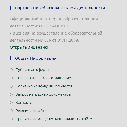
Партнер По Образовательной Деятельности
Официальный партнер по образовательной
деятельности: ООО "МЦНИП"
Лицензия на осуществление образовательной
деятельности №1686 от 01.11.2019.
Открыть лицензию
Общая Информация
Откроется
Публичная оферта
в
Откроется
Пользовательское соглашение
новой
в
Откроется
Политика конфиденциальности
вкладке
новой
в
Откроется
Запрос наградных документов
вкладке
новой
в
Откроется
Контакты
вкладке
новой
в
Откроется
Реклама на сайте
вкладке
новой
в
Откроется
Правила размещения материалов на сайте
вкладке
новой
в